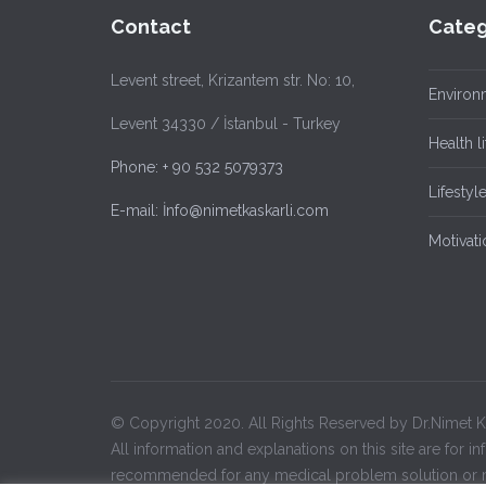
Contact
Categ
Levent street, Krizantem str. No: 10,
Environ
Levent 34330 / İstanbul - Turkey
Health li
Phone: + 90 532 5079373
Lifestyl
E-mail: İnfo@nimetkaskarli.com
Motivati
© Copyright 2020. All Rights Reserved by Dr.Nimet
All information and explanations on this site are for
recommended for any medical problem solution or m