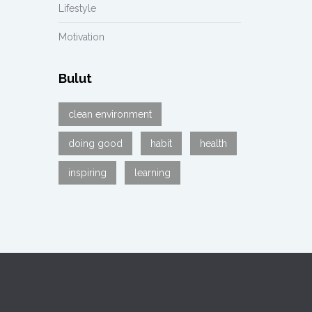
Lifestyle
Motivation
Bulut
clean environment
doing good
habit
health
inspiring
learning