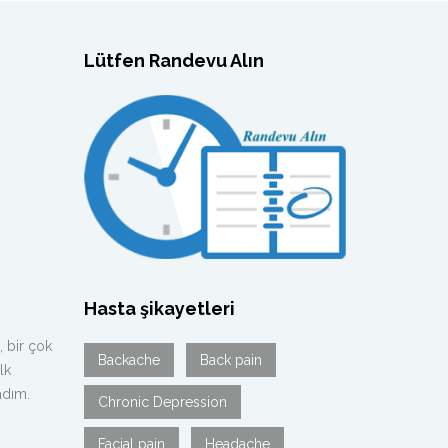
Lütfen Randevu Alın
Hasta şikayetleri
 bir çok
Backache
Back pain
lk
adım.
Chronic Depression
Facial pain
Headache