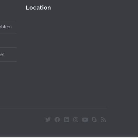
Location
roblem
ief