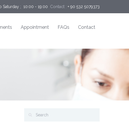
 Saturday ;  10:00 - 19:00
Contact :
+ 90 532 5079373
ments
Appointment
FAQs
Contact