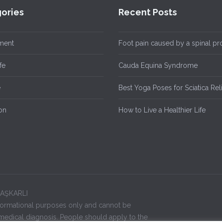
ories
Recent Posts
ment
Foot pain caused by a spinal p
fe
Cauda Equina Syndrome
e
Best Yoga Poses for Sciatica Rel
on
How to Live a Healthier Life
 KAŞKARLI
 informational purposes only and cannot be
edical diagnosis. People should apply to the