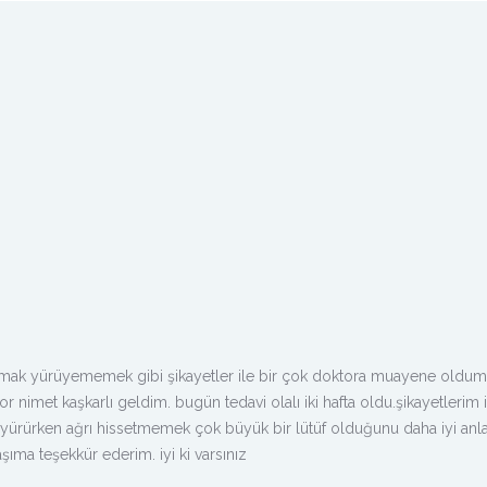
mamak yürüyememek gibi şikayetler ile bir çok doktora muayene oldum,
nimet kaşkarlı geldim. bugün tedavi olalı iki hafta oldu.şikayetlerim i
n, yürürken ağrı hissetmemek çok büyük bir lütüf olduğunu daha iyi anl
şıma teşekkür ederim. iyi ki varsınız