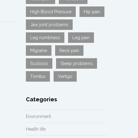
High Blood Pressure
Hip pain
Jaw joint problems
Leg numbness
Leg pain
Migraine
Neck pain
Scoliosis
Sleep problems
Tinnitus
Vertigo
Categories
Environment
Health life