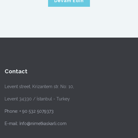
Devam Edin
Contact
Levent street, Krizantem str. No: 10,
Levent 34330 / İstanbul - Turkey
Phone: + 90 532 5079373
E-mail: İnfo@nimetkaskarli.com