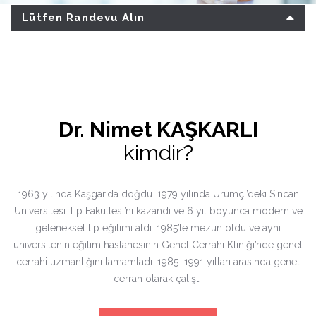
Lütfen Randevu Alın
Dr. Nimet KAŞKARLI
kimdir?
1963 yılında Kaşgar’da doğdu. 1979 yılında Urumçi’deki Sincan
Üniversitesi Tıp Fakültesi’ni kazandı ve 6 yıl boyunca modern ve
geleneksel tıp eğitimi aldı. 1985’te mezun oldu ve aynı
üniversitenin eğitim hastanesinin Genel Cerrahi Kliniği’nde genel
cerrahi uzmanlığını tamamladı. 1985–1991 yılları arasında genel
cerrah olarak çalıştı.