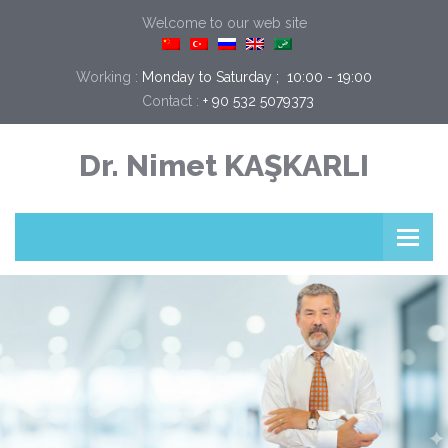
Welcome to our web site
Working :
Monday to Saturday ;  10:00 - 19:00
Contact :
+ 90 532 5079373
Dr. Nimet KAŞKARLI