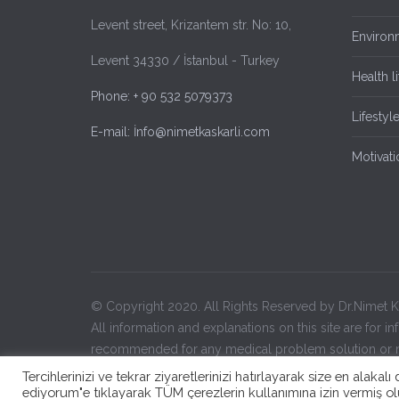
Levent street, Krizantem str. No: 10,
Environ
Levent 34330 / İstanbul - Turkey
Health li
Phone: + 90 532 5079373
Lifestyl
E-mail: İnfo@nimetkaskarli.com
Motivati
© Copyright 2020. All Rights Reserved by Dr.Nimet
All information and explanations on this site are for
recommended for any medical problem solution or m
health institution or doctor for the solution of their he
Tercihlerinizi ve tekrar ziyaretlerinizi hatırlayarak size en alak
read and accepted these warnings.
ediyorum"e tıklayarak TÜM çerezlerin kullanımına izin vermiş olu