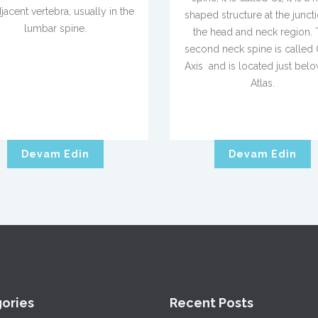
jacent vertebra, usually in the
shaped structure at the junct
lumbar spine.
the head and neck region.
second neck spine is called 
Axis and is located just belo
Atlas.
Devam Edin
Devam Edin
ories
Recent Posts