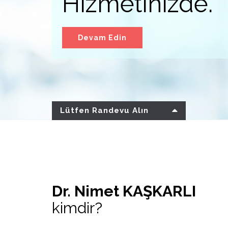
Hizmetinizde.
kaynaklı
Akut
Kronik Ağrılar ..
Devam Edin
Lütfen Randevu Alın
Dr. Nimet KAŞKARLI
kimdir?