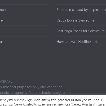
ment
Foot pain caused by a spinal p
fe
Cauda Equina Syndrome
e
Best Yoga Poses for Sciatica Rel
on
How to Live a Healthier Life
 KAŞKARLI
 informational purposes only and cannot be
edical diagnosis. People should apply to the
alth problems. Visitors to this site have already
alı deneyimi sunmak için web sitemizde çerezler kullanıyoruz. "Kabul
rsunuz. Veya kontrollü izne izin vermek için "Çerez Ayarları"nı ziyar