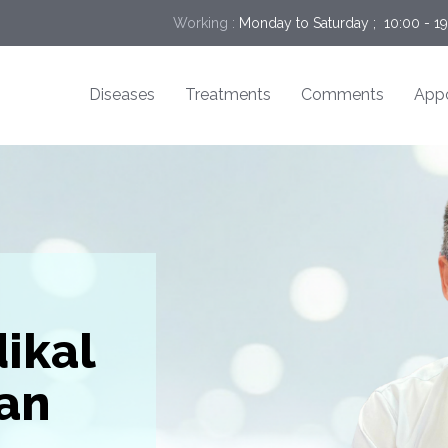
Working :
Monday to Saturday ;  10:00 - 1
Diseases
Treatments
Comments
App
ikal
an
klem