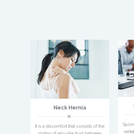
Neck Hernia
Spond
It is a discomfort that consists of the
verte
sliding of jelly-like fluid between