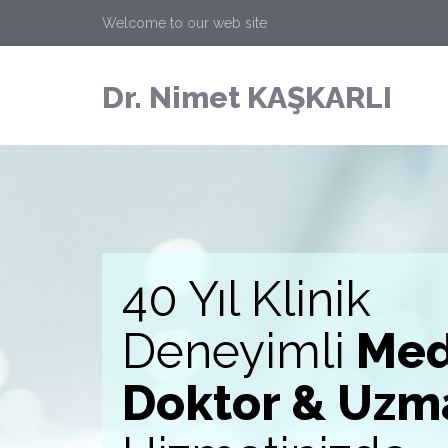
Welcome to our web site
Dr. Nimet KAŞKARLI
40 Yıl Klinik
Geleneksel
Deneyimli
Med
Tedaviler ile
Doktor & Uzm
Omurga ve e