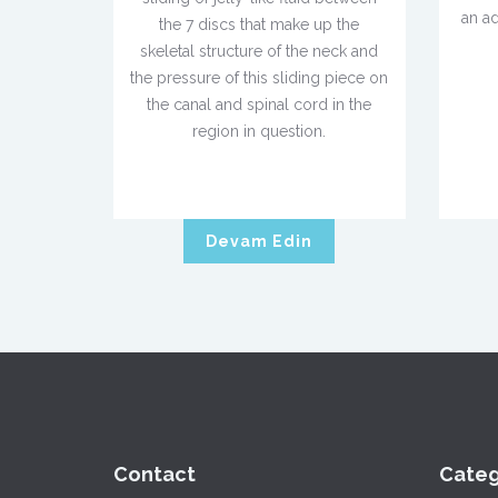
an ad
the 7 discs that make up the
skeletal structure of the neck and
the pressure of this sliding piece on
the canal and spinal cord in the
region in question.
Devam Edin
Contact
Categ