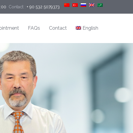
9:00
Contact :
+ 90 532 5079373
ointment
FAQs
Contact
English