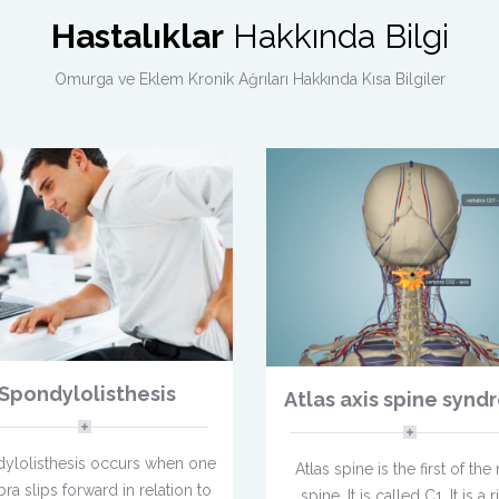
Hastalıklar
Hakkında Bilgi
Omurga ve Eklem Kronik Ağrıları Hakkında Kısa Bilgiler
Spondylolisthesis
Atlas axis spine syn
ylolisthesis occurs when one
Atlas spine is the first of the
bra slips forward in relation to
spine, It is called C1, It is a 