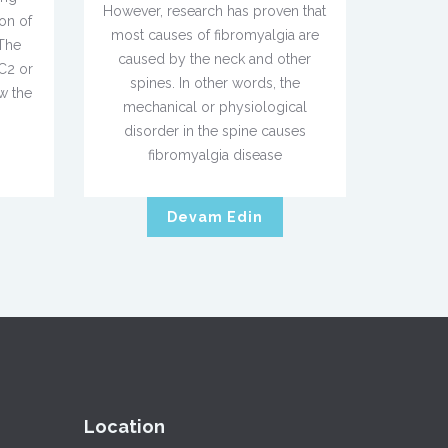
However, research has proven that
ion of
most causes of fibromyalgia are
 The
caused by the neck and other
C2 or
spines. In other words, the
w the
mechanical or physiological
disorder in the spine causes
fibromyalgia disease
Devam Edin
Location