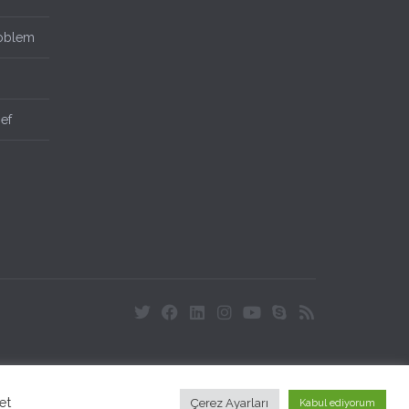
roblem
ief
et
Çerez Ayarları
Kabul ediyorum