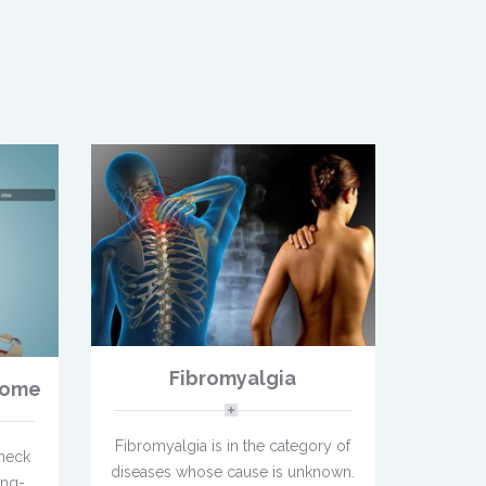
Fibromyalgia
drome
Fibromyalgia is in the category of
 neck
diseases whose cause is unknown.
ring-