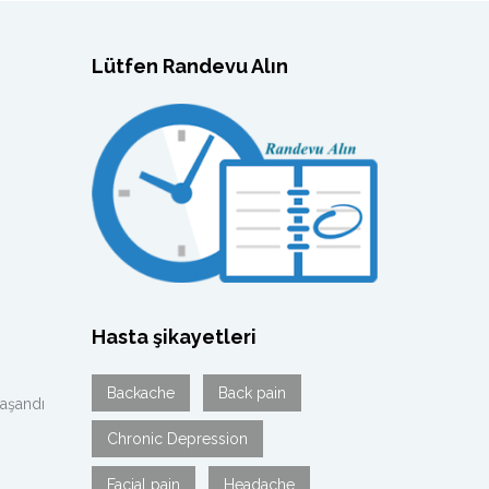
Lütfen Randevu Alın
Hasta şikayetleri
Backache
Back pain
yaşandı
Chronic Depression
Facial pain
Headache