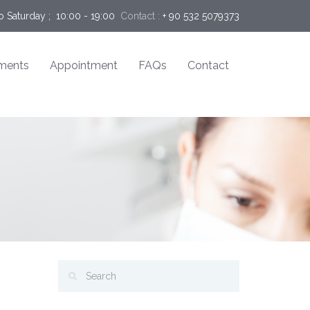
 Saturday ;  10:00 - 19:00
Contact :
+ 90 532 5079373
ments
Appointment
FAQs
Contact