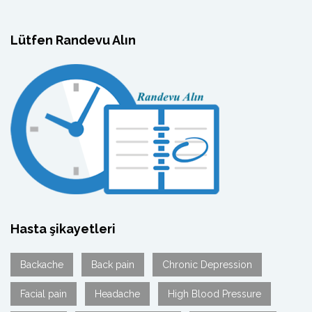
Lütfen Randevu Alın
Hasta şikayetleri
Backache
Back pain
Chronic Depression
Facial pain
Headache
High Blood Pressure