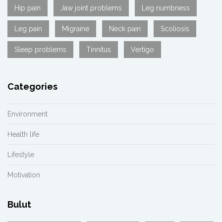
Hip pain
Jaw joint problems
Leg numbness
Leg pain
Migraine
Neck pain
Scoliosis
Sleep problems
Tinnitus
Vertigo
Categories
Environment
Health life
Lifestyle
Motivation
Bulut