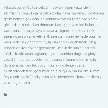
Yaklaşık olarak 5 yıldır çektiğim boyun fıtığım yüzünden
sıkıntılarım çoğaldıkça hayatım zorlaşmaya başlamıştı. doktorlara
gittim hemde çok defa. en sonunda çözümü ameliyat olarak
gösterdiler. sürekli baş dönmem baş ağrım ve mide bulantım
vardı. bunlarla yaşamaya o kadar alıştığımı nimet bey’ in ilk
seansından sonra farkettim. ilk seanstan sonra ne mide bulantım
kaldı nede baş dönmem. oysa bunları yok edebilmek için 5
senedir doktor doktor gezmiştim. üstelik de bunları cerrahi
müdahile olmadan sağlamıştı. şimdi yeniden doğmuş gibiyim.
yaşadığım bu tecrübeden sonra şunu anladım ki benim gibi
durumda olanlara tek çözüm olarak gösterilen cerrahi
müdahaleden farklı çözümler de olduğu. ağrılarım bitti. Nimet
Bey’e çok teşekkür ediyorum.İyi ki internetten sitenize rastlamış
ve size gelmişim….