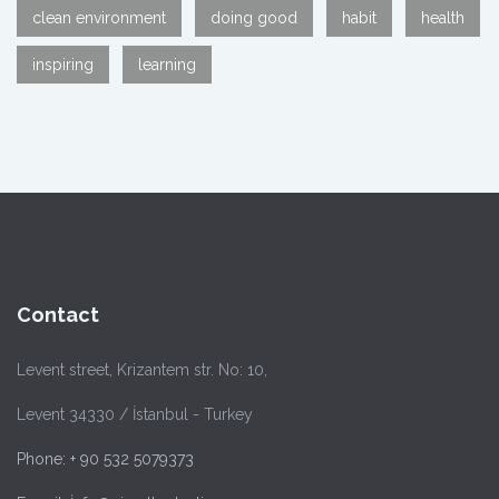
clean environment
doing good
habit
health
inspiring
learning
Contact
Levent street, Krizantem str. No: 10,
Levent 34330 / İstanbul - Turkey
Phone: + 90 532 5079373