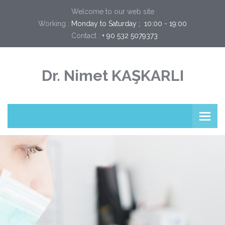
Welcome to our web site
Working :
Monday to Saturday ;  10:00 - 19:00
Contact :
+ 90 532 5079373
Dr. Nimet KAŞKARLI