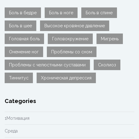
Боль в бедре
Боль в ноге
Боль в спине
Боль в шее
Высокое кровяное давление
Головная боль
Головокружение
Мигрень
Онемение ног
Проблемы со сном
Проблемы с челюстными суставами
Сколиоз
Тиннитус
Хроническая депрессия
Categories
1Мотивация
Cреда