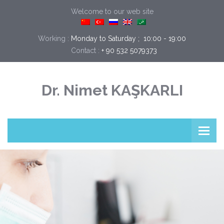
Welcome to our web site
Working :
Monday to Saturday ;  10:00 - 19:00
Contact :
+ 90 532 5079373
Dr. Nimet KAŞKARLI