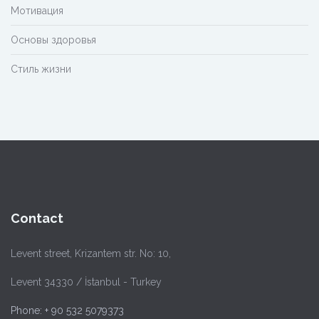
Мотивация
Основы здоровья
Стиль жизни
Contact
Levent street, Krizantem str. No: 10,
Levent 34330 / İstanbul - Turkey
Phone: + 90 532 5079373