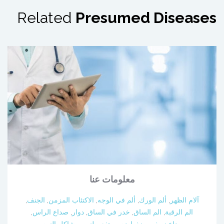
Related
Presumed Diseases
معلومات عنا
آلام الظهر
,
ألم الورك
,
ألم في الوجه
,
الاكتئاب المزمن
,
الجنف
,
الم الرقبة
,
الم الساق
,
خدر في الساق
,
دوار
,
صداع الراس
,