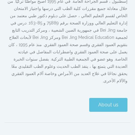
إسطنبول ، قسم الجراحة العامة. في عام 1995 أصبح مواطنًا تركيًا. من
خلال معادلة جميع مقررات كلية الطب التي درسها واجتياز الامتحان
الخاص لقسم التعليم العالي ، حصل على دبلوم دكتور طبي معتمد من
إدارة التعليم العالي ووزارة الصحة برقم 75889 و 85-163. درس في
جامعة Bei Jing في جمهورية الصين الشعبية ، ومركز التدريب التابع
لجمعية Bei Jing Medical Education ومركز Bei Jing لأبحاث العلاج
بتقويم العمود الفقري وقسم صحة العمود الفقري. منذ عام 1995 ، كان
يعمل على صحة العمود الفقري واضطرابات المفاصل في عيادته
الخاصة. وهو عضو في الجمعية الطبية التركية. بفضل سنوات الخبرة
العديدة التي يتمتع بها ، ينفذ الطب الحديث وعلوم الطب التقليدي معًا.
يحقق نجاحًا في علاج العديد من الأمراض وخاصة آلام العمود الفقري
والآلام الأخرى.
About us