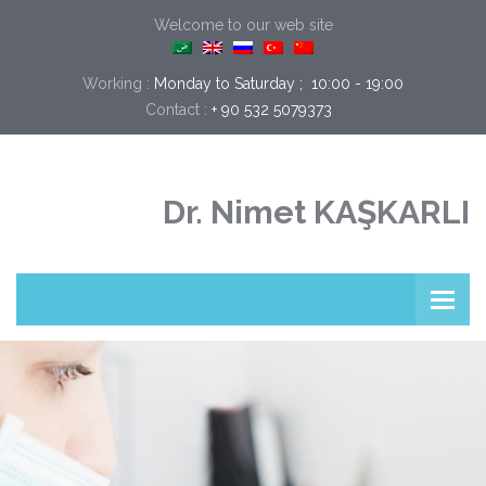
Welcome to our web site
Working :
Monday to Saturday ;  10:00 - 19:00
+ 90 532 5079373
Contact :
Dr. Nimet KAŞKARLI