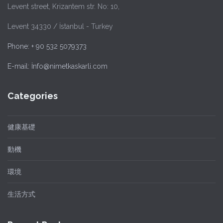
Levent street, Krizantem str. No: 10,
Levent 34330 / İstanbul - Turkey
Phone: + 90 532 5079373
E-mail: İnfo@nimetkaskarli.com
Categories
健康基礎
動機
環境
生活方式