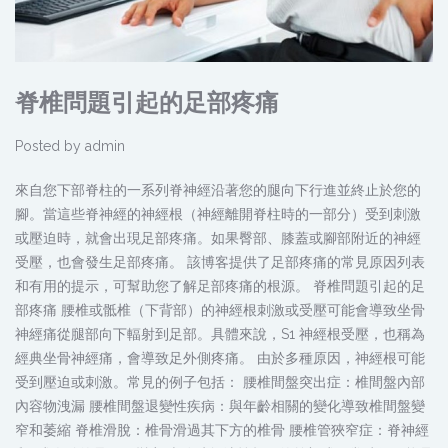
脊椎問題引起的足部疼痛
Posted by
admin
來自您下部脊柱的一系列脊神經沿著您的腿向下行進並終止於您的
腳。當這些脊神經的神經根（神經離開脊柱時的一部分）受到刺激
或壓迫時，就會出現足部疼痛。如果臀部、膝蓋或腳部附近的神經
受壓，也會發生足部疼痛。 該博客提供了足部疼痛的常見原因列表
和有用的提示，可幫助您了解足部疼痛的根源。 脊椎問題引起的足
部疼痛 腰椎或骶椎（下背部）的神經根刺激或受壓可能會導致坐骨
神經痛從腿部向下輻射到足部。具體來說，S1 神經根受壓，也稱為
經典坐骨神經痛，會導致足外側疼痛。 由於多種原因，神經根可能
受到壓迫或刺激。常見的例子包括： 腰椎間盤突出症：椎間盤內部
內容物洩漏 腰椎間盤退變性疾病：與年齡相關的變化導致椎間盤變
窄和萎縮 脊椎滑脫：椎骨滑過其下方的椎骨 腰椎管狹窄症：脊神經