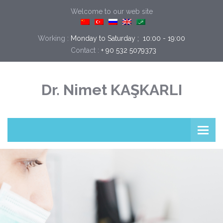
Welcome to our web site
Working :
Monday to Saturday ;  10:00 - 19:00
Contact :
+ 90 532 5079373
Dr. Nimet KAŞKARLI