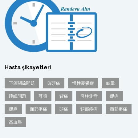
Hasta şikayetleri
下頜關節問題
偏頭痛
慢性憂鬱症
眩暈
睡眠問題
耳鳴
背痛
脊柱側彎
腿痛
腿麻
面部疼痛
頭痛
頸部疼痛
髖部疼痛
高血壓