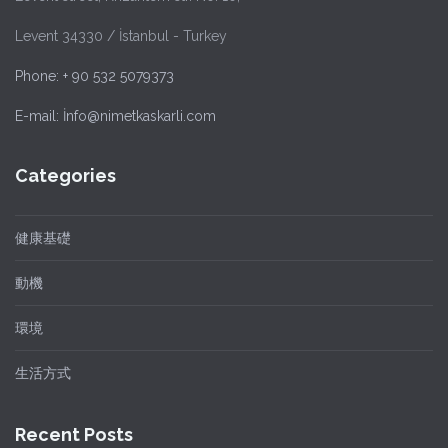
Levent 34330 / İstanbul - Turkey
Phone: + 90 532 5079373
E-mail: İnfo@nimetkaskarli.com
Categories
健康基礎
動機
環境
生活方式
Recent Posts