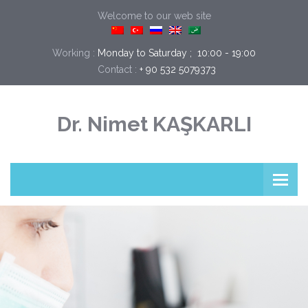
Welcome to our web site
Working :
Monday to Saturday ;  10:00 - 19:00
Contact :
+ 90 532 5079373
Dr. Nimet KAŞKARLI