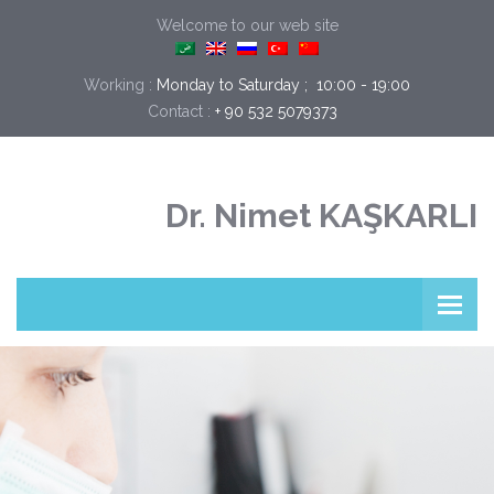
Welcome to our web site
Working :
Monday to Saturday ;  10:00 - 19:00
+ 90 532 5079373
Contact :
Dr. Nimet KAŞKARLI