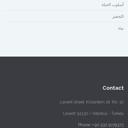
أسلوب الحياة
التحفيز
بيئة
Contact
Levent street, Krizantem str. No: 10,
Levent 34330 / İstanbul - Turkey
Phone: + 90 532 5079373