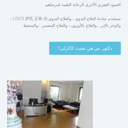
العمود الفقري الأخرى الرعاية الطبية لمرضاهم.
تستخدم عيادتنا العلاج اليدوي ، والعلاج اليدوي LOU’S 罗氏 正骨 法 ،
والوخز بالإبر ، والعلاج بالأوزون ، والعلاج التنفسي ، والمنشط.
دكتور. من هي نعمت كاكرلي؟