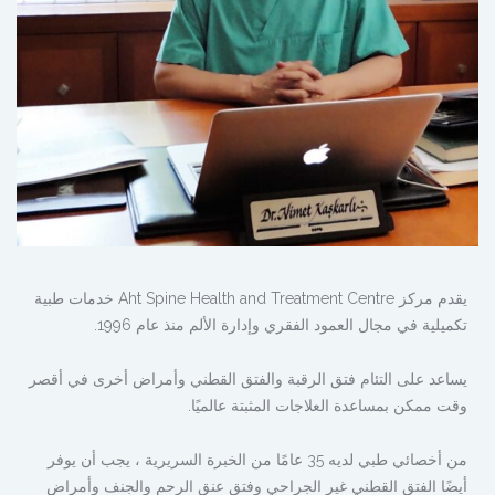
يقدم مركز Aht Spine Health and Treatment Centre خدمات طبية
تكميلية في مجال العمود الفقري وإدارة الألم منذ عام 1996.
يساعد على التئام فتق الرقبة والفتق القطني وأمراض أخرى في أقصر
وقت ممكن بمساعدة العلاجات المثبتة عالميًا.
من أخصائي طبي لديه 35 عامًا من الخبرة السريرية ، يجب أن يوفر
أيضًا الفتق القطني غير الجراحي وفتق عنق الرحم والجنف وأمراض