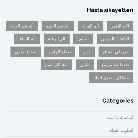
Hasta şikayetleri
آلام الظهر
ألم الورك
ألم في الظهر
ألم في الوجه
الاكتئاب المزمن
الجنف
الم الرقبة
الم الساق
خدر في الساق
دوار
صداع الراس
صداع نصفي
ضغط دم مرتفع
طنين
مشاكل النوم
مشاكل مفصل الفك
Categories
أساسيات الصحة
أسلوب الحياة