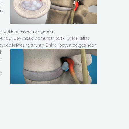
in
ık
en doktora başvurmak gerekir.
ndur. Boyundaki 7 omurdan (disk) ilk ikisi (atlas
ayede kafatasına tutunur. Sinirler boyun bölgesinden
ir
e
e