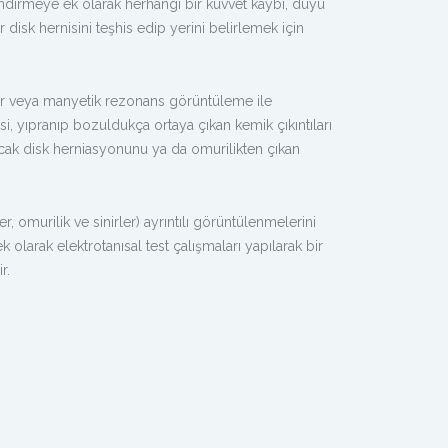
lendirmeye ek olarak herhangi bir kuvvet kaybı, duyu
 disk hernisini teşhis edip yerini belirlemek için
iler veya manyetik rezonans görüntüleme ile
i, yıpranıp bozuldukça ortaya çıkan kemik çıkıntıları
ancak disk herniasyonunu ya da omurilikten çıkan
 omurilik ve sinirler) ayrıntılı görüntülenmelerini
olarak elektrotanısal test çalışmaları yapılarak bir
r.