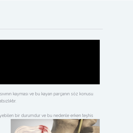
i sıvının kayması ve bu kayan parçanın söz konusu
ızlıktır.
leyebilen bir durumdur ve bu nedenle erken teşhis