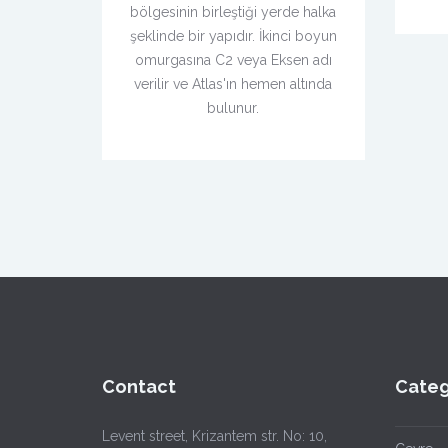
bölgesinin birleştiği yerde halka
şeklinde bir yapıdır. İkinci boyun
omurgasına C2 veya Eksen adı
verilir ve Atlas'ın hemen altında
bulunur.
Contact
Categ
Levent street, Krizantem str. No: 10,