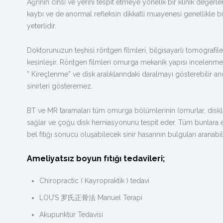
Ağrının cinsi ve yerini tespit etmeye yönelik bir klinik değer
kaybı ve de anormal refleksin dikkatli muayenesi genellikle bir
yeterlidir.
Doktorunuzun teşhisi röntgen filmleri, bilgisayarlı tomograf
kesinleşir. Röntgen filmleri omurga mekanik yapısı incelenmes
” Kireçlenme” ve disk aralıklarındaki daralmayı gösterebilir 
sinirleri gösteremez.
BT ve MR taramaları tüm omurga bölümlerinin (omurlar, diskler,
sağlar ve çoğu disk herniasyonunu tespit eder. Tüm bunlara ek 
bel fıtığı sonucu oluşabilecek sinir hasarının bulguları aranabili
Ameliyatsız boyun fıtığı tedavileri;
Chiropractic ( Kayropraktik ) tedavi
LOU’S 罗氏正骨法 Manuel Terapi
Akupunktur Tedavisi