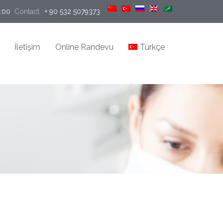
9:00
Contact :
+ 90 532 5079373
İletişim
Online Randevu
Türkçe