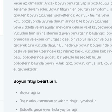
kadar az olmasıdır. Ancak boyun omurga yapısı bozulduğu iç
ilerleme devam eder. Boyun fıtığının en belirgin semptomu, s
görülen boyun tutulması şikayetleridir. Ağır yük taşıma veya
kötü pozisyonda uyuma durumlarında bile boyun tutulması
veya şiddetli ve ani ağrılar meydana gelirse vakit kaybetmed
Vücudun tüm sinir sistemini taşıyan omurganın başlangıcı boyu
omurgası ve eksen omurgası) özel bir yapıya sahiptir ve bu s
geçerek tüm vücuda dağılır.
Bu nedenle boyun bölgesinde b
baskı ve sinirler üzerindeki kaçınılmaz baskı, vücudun birbirin
bağlı bölgelerinde şiddetli bir şekilde hissedilebilir. Bu
bölgelerin başında beyin, kulak, göz, boyun, omuz, sırt, kol v
el gelmektedir.
Boyun fıtığı belirtileri,
Boyun ağrısı
Başın arka kısmından şakaklara doğru yayılabilir
Şiddetli, geçmeyen kola yayılan ağrı