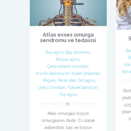
Atlas exses omurga
sendromu ve tedavisi
Ba
Baş ağrısı
,
Baş dönmesi
,
B
Boyun ağrısı
,
Kal
Çene eklemi sorunları
,
Sırt 
Kronik depresyon
,
Kulak çınlaması
,
Migren
,
Panik atak
,
Sırt ağrısı
,
Uyku sorunları
,
Yüksek tansiyon
,
Skol
Yüz ağrısı
çıkab
çoğ
çıka
Atlas omurgası boyun
(
omurgasının ilkidir, C1 olarak
adlandırılır, baş ve boyun