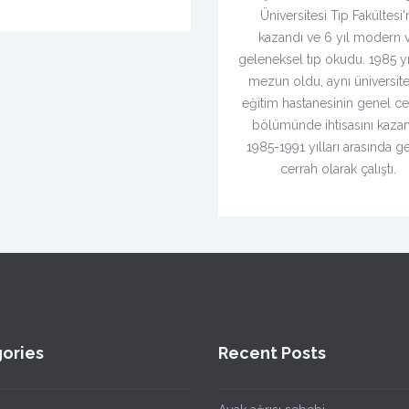
Üniversitesi Tıp Fakültesi'
kazandı ve 6 yıl modern 
geleneksel tıp okudu. 1985 yı
mezun oldu, aynı üniversit
eğitim hastanesinin genel ce
bölümünde ihtisasını kazan
1985-1991 yılları arasında g
cerrah olarak çalıştı.
ories
Recent Posts