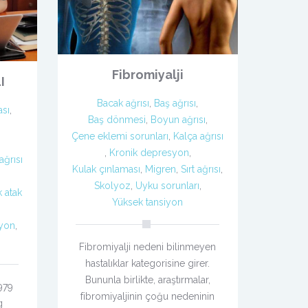
Fibromiyalji
I
Bacak ağrısı
,
Baş ağrısı
,
sı
,
Baş dönmesi
,
Boyun ağrısı
,
Çene eklemi sorunları
,
Kalça ağrısı
,
Kronik depresyon
,
ağrısı
Kulak çınlaması
,
Migren
,
Sırt ağrısı
,
Skolyoz
,
Uyku sorunları
,
k atak
Yüksek tansiyon
iyon
,
Fibromiyalji nedeni bilinmeyen
hastalıklar kategorisine girer.
Bununla birlikte, araştırmalar,
979
fibromiyaljinin çoğu nedeninin
g