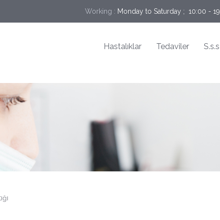
Working :
Monday to Saturday ;  10:00 - 1
Hastalıklar
Tedaviler
S.s.s
ığı