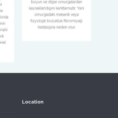
boyun ve diğer omurgalardan
ni
kaynaklandığını kanıtlamıştır. Yani
ve
omurgadaki mekanik veya
lında
fizyolojik bozukluk fibromiyalji
enin
hastalığına neden olur.
rrahi
dı.
enel
Location