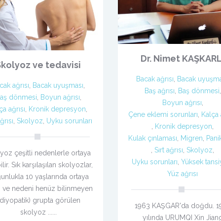
Dr. Nimet KAŞKARL
Skolyoz ve tedavisi
Bacak ağrısı
,
Bacak uyuşma
cak ağrısı
,
Bacak uyuşması
,
Baş ağrısı
,
Baş dönmesi
,
aş dönmesi
,
Boyun ağrısı
,
Boyun ağrısı
,
ça ağrısı
,
Kronik depresyon
,
Çene eklemi sorunları
,
Kalça 
ağrısı
,
Skolyoz
,
Uyku sorunları
,
Kronik depresyon
,
Kulak çınlaması
,
Migren
,
Pani
,
Sırt ağrısı
,
Skolyoz
,
yoz çeşitli nedenlerle ortaya
Uyku sorunları
,
Yüksek tans
ilir. Sık karşılaşılan skolyozlar,
Yüz ağrısı
unlukla 10 yaşlarında ortaya
n ve nedeni henüz bilinmeyen
idiyopatik) grupta görülen
1963 KAŞGAR'da doğdu. 1
skolyoz ......
yılında URUMQI Xin Jian