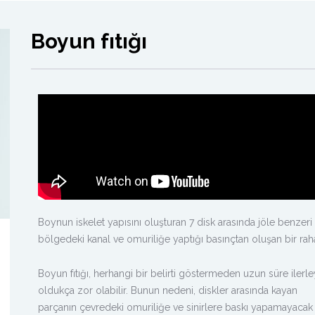
Boyun fıtığı
Boynun iskelet yapısını oluşturan 7 disk arasında jöle benzer
bölgedeki kanal ve omuriliğe yaptığı basınçtan oluşan bir rahats
Boyun fıtığı, herhangi bir belirti göstermeden uzun süre iler
oldukça zor olabilir.
Bunun nedeni, diskler arasında kayan
parçanın çevredeki omuriliğe ve sinirlere baskı yapamayacak