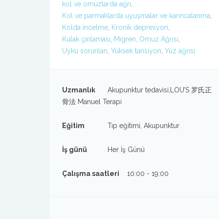
kol ve omuzlarda ağrı
,
Kol ve parmaklarda uyuşmalar ve karıncalanma
,
Kolda incelme
,
Kronik depresyon
,
Kulak çınlaması
,
Migren
,
Omuz Ağrısı
,
Uyku sorunları
,
Yüksek tansiyon
,
Yüz ağrısı
Uzmanlık
Akupunktur tedavisi,LOU’S 罗氏正
骨法 Manuel Terapi
Eğitim
Tıp eğitimi, Akupunktur
İş günü
Her İş Günü
Çalışma saatleri
10:00 - 19:00