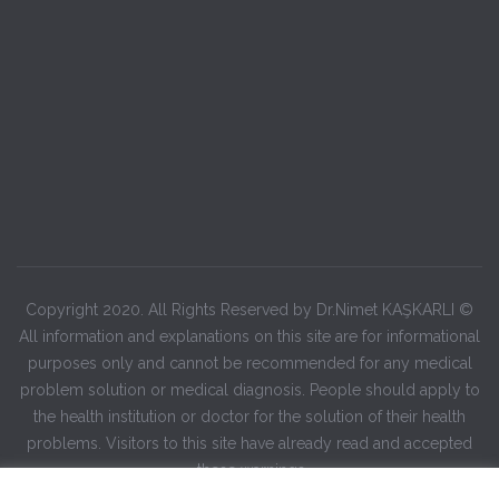
© Copyright 2020. All Rights Reserved by Dr.Nimet KAŞKARLI
All information and explanations on this site are for informational
purposes only and cannot be recommended for any medical
problem solution or medical diagnosis. People should apply to
the health institution or doctor for the solution of their health
problems. Visitors to this site have already read and accepted
these warnings.