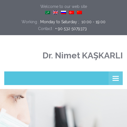
Welcome to our web site
Working :
Monday to Saturday ;  10:00 - 19:00
+ 90 532 5079373
Contact :
Dr. Nimet KAŞKARLI