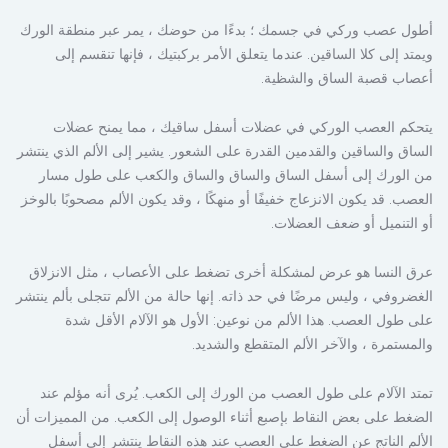
أطول عصب وركي في جسمك ؛ بدءًا من حوضك ، يمر عبر منطقة الورك
ويمتد إلى كلا الساقين. عندما يتعلق الأمر بركبتيك ، فإنها تنقسم إلى
أعصاب قصبة الساق والشظية.
يتحكم العصب الوركي في عضلات أسفل ساقيك ، مما يمنح عضلات
الساق والساقين والقدمين القدرة على الشعور. يشير إلى الألم الذي ينتشر
من الورك إلى أسفل الساق والساق والساق والكعب على طول مسار
العصب. قد يكون الانزعاج خفيفًا أو منهكًا ، وقد يكون الألم مصحوبًا بالوخز
أو التنميل أو ضعف العضلات.
عرق النسا هو عرض لمشكلة أخرى تضغط على الأعصاب ، مثل الانزلاق
الغضروفي ، وليس مرضًا في حد ذاته. إنها حالة من الألم تتجلى بألم ينتشر
على طول العصب. هذا الألم من نوعين: الأول هو الآلام الأقل شدة
والمستمرة ، والآخر الألم المتقطع والشديد.
تمتد الآلام على طول العصب من الورك إلى الكعب. يُرى أنه مؤلم عند
الضغط على بعض النقاط بإصبع أثناء الوصول إلى الكعب. من المميزات أن
الألم الناتج عن الضغط على العصب عند هذه النقاط ينتشر إلى أسفل