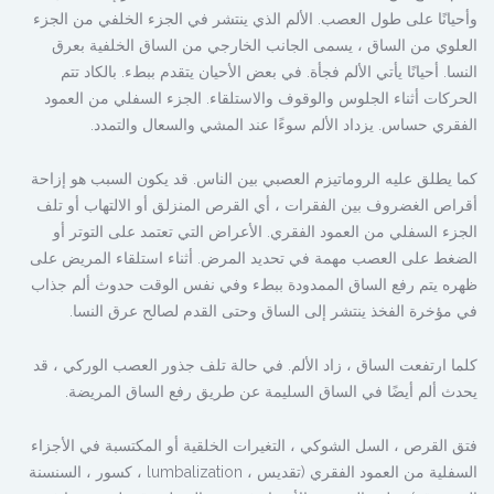
وأحيانًا على طول العصب. الألم الذي ينتشر في الجزء الخلفي من الجزء
العلوي من الساق ، يسمى الجانب الخارجي من الساق الخلفية بعرق
النسا. أحيانًا يأتي الألم فجأة. في بعض الأحيان يتقدم ببطء. بالكاد تتم
الحركات أثناء الجلوس والوقوف والاستلقاء. الجزء السفلي من العمود
الفقري حساس. يزداد الألم سوءًا عند المشي والسعال والتمدد.
كما يطلق عليه الروماتيزم العصبي بين الناس. قد يكون السبب هو إزاحة
أقراص الغضروف بين الفقرات ، أي القرص المنزلق أو الالتهاب أو تلف
الجزء السفلي من العمود الفقري. الأعراض التي تعتمد على التوتر أو
الضغط على العصب مهمة في تحديد المرض. أثناء استلقاء المريض على
ظهره يتم رفع الساق الممدودة ببطء وفي نفس الوقت حدوث ألم جذاب
في مؤخرة الفخذ ينتشر إلى الساق وحتى القدم لصالح عرق النسا.
كلما ارتفعت الساق ، زاد الألم. في حالة تلف جذور العصب الوركي ، قد
يحدث ألم أيضًا في الساق السليمة عن طريق رفع الساق المريضة.
فتق القرص ، السل الشوكي ، التغيرات الخلقية أو المكتسبة في الأجزاء
السفلية من العمود الفقري (تقديس ، lumbalization ، كسور ، السنسنة