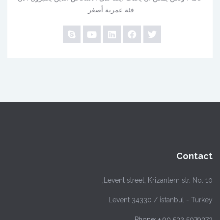
فئة عمرية أصغر.
Contact
Levent street, Krizantem str. No: 10,
Levent 34330 / İstanbul - Turkey
Phone: + 90 532 5079373