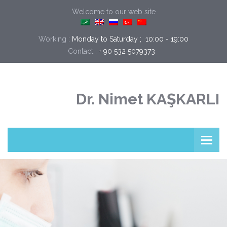
Welcome to our web site
Working :
Monday to Saturday ;  10:00 - 19:00
+ 90 532 5079373
Contact :
Dr. Nimet KAŞKARLI