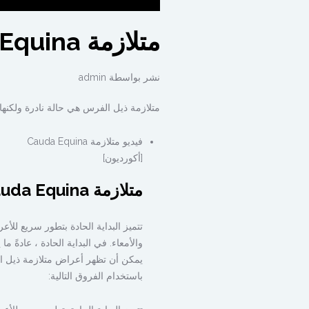
متلازمة Cauda Equina
نشر بواسطة
admin
متلازمة ذيل الفرس هي حالة نادرة ولكنه
فيديو متلازمة Cauda Equina
[أكورديون]
متلازمة Cauda Equina
تتميز البداية الحادة بتطور سريع للأ
والأمعاء. في البداية الحادة ، عادةً 
يمكن أن تظهر أعراض متلازمة ذيل الفر
باستخدام الفروق التالية: