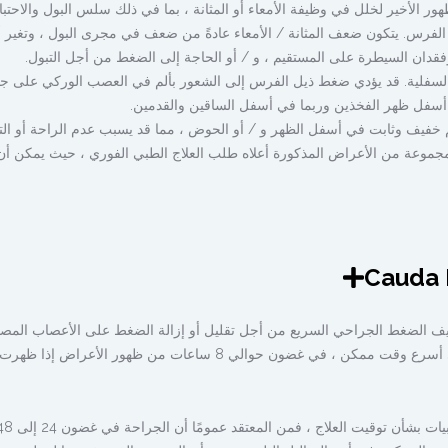
ظهور الأخير لخلل في وظيفة الأمعاء أو المثانة ، بما في ذلك سلس البول والاحتب
ل الفرس. يتكون ضعف المثانة / الأمعاء عادةً من ضعف في مجرى البول ، وتغير 
 وفقدان السيطرة على المستقيم ، و / أو الحاجة إلى الضغط من أجل التبول.
 السفلية. قد يؤدي ضغط ذيل الفرس إلى الشعور بألم في العصب الوركي على جا
أسفل ظهر الفخذين وربما في أسفل الساقين والقدمين.
م خفيف وثابت في أسفل الظهر و / أو الحوض ، مما قد يسبب عدم الراحة أو ال
موعة من الأعراض المذكورة أعلاه طلب العلاج الطبي الفوري ، حيث يمكن أن
ة Cauda equina عادةً تخفيف الضغط الجراحي السريع من أجل تقليل أو إزالة الضغط على الأعصاب المصا
يوصي معظم الجراحين بإزالة الضغط في أسرع وقت ممكن ، في غضون حوالي 8 ساعات من ظهور الأعراض إذا ظهرت