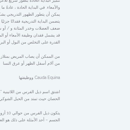
تتميز البداية الحادة بتطور سريع للأ
والأمعاء. في البداية الحادة ، عادةً 
يمكن أن يتطور الظهور التدريجي بشكل
يتضمن البداية التدريجية فقدانًا جزئيً
ضعف العضلات وخدر المثانة و / أو سل
قد يشمل فقدان وظيفة الأمعاء أو المث
القدرة على التخلص من البول أو البرا
من الممكن أن يصاب المريض بمتلازمة
من آلام أسفل الظهر أو عرق النسا
Cauda Equina ووظيفتها
اشتق اسم ذيل الفرس من اللاتينية “ذ
الحصان حيث تمتد من الحبل الشوكي 
يتكون 
الجسم – أحد الأمثلة على ذلك هو ال