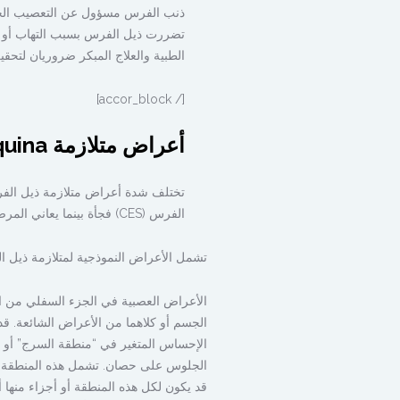
ذنب الفرس مسؤول عن التعصيب الحسي 
تضررت ذيل الفرس بسبب التهاب أو ض
الطبية والعلاج المبكر ضروريان لتحقيق أقص
[/ accor_block]
أعراض متلازمة Cauda Equina
تختلف شدة أعراض متلازمة ذيل الفر
الفرس (CES) فجأة بينما يعاني المرضى الآخرون من ظهور تدريجي للأعراض.
تشمل الأعراض النموذجية لمتلازمة ذيل ا
الأعراض العصبية في الجزء السفلي من ال
الجسم أو كلاهما من الأعراض الشائعة. ق
الإحساس المتغير في “منطقة السرج” أو 
الجلوس على حصان. تشمل هذه المنطقة الفخ
قد يكون لكل هذه المنطقة أو أجزاء منها 