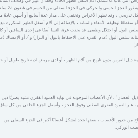
عراض التي غالبًا ما تشمل آلام أسفل الظهر الحادة وفقدان كبير في وظائف المثانة
ما يتطور العجز الحسي والحركي في الجزء السفلي من الجسم في غضون 24 ساعة.
 تدريجي ، وقد تظهر الأعراض وتختفي على مدار عدة أسابيع أو أشهر. عادةً ما
ا أو متقطعًا لوظيفة الأمعاء والمثانة ، بالإضافة إلى آلام أسفل الظهر المتكررة مع
س البول أو اختلال وظيفي. قد يحدث عرق النسا أيضًا في إحدى الساقين أو كلا
انة سلس البول (عدم القدرة على الاحتفاظ بالبول أو البراز) و / أو الإمساك (ع
ز).
 ذيل الفرس بدون تاريخ من آلام الظهر ، أو لدى مريض لديه تاريخ طويل أو ح
يل الحصان” ، لأن الأعصاب الموجودة في نهاية العمود الفقري تشبه بصريًا ذيل
، عبر العمود الفقري القطني وفوق العجز ، وأسفل الجزء الخلفي من كل ساق.
ذيل الفرس من حوالي 10 أزواج من جذور الأعصاب ، بعضها يتحد ليشكل أعصابًا أكبر في الجزء السفلي من
عصب الوركي.