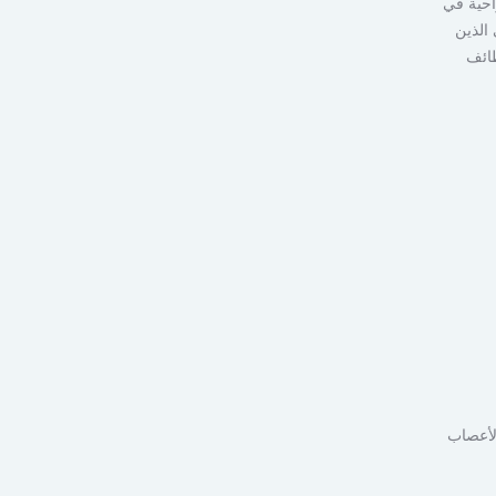
احية في
 الذين
وظائف
لأعصاب