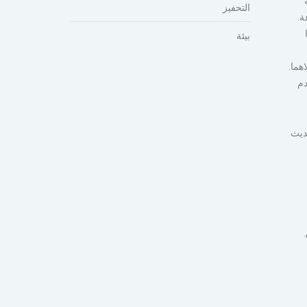
التحفيز
بيئة
هما.
دم
ديث