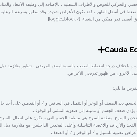
والحركي للحوض والأطراف السفلية ، بالإضافة إلى وظيفة الأمعاء والمثانة.
غط في أسفل الظهر ، فقد تكون الأعراض شديدة وقد تتطور بسرعة. الرعاية
ى قدر ممكن من الشفاء. [/ toggle_block]
س باختلاف درجة انضغاط العصب. بالنسبة لبعض المرضى ، تتطور متلازمة ذيل
لفرس ما يلي:
جسم. يعد الضعف أو الوخز أو التنميل في الساقين و / أو القدمين على أحد جان
د يؤدي ضعف الجسم أو تنميله إلى صعوبة المشي أو الوقوف.
تخدير السرج. منطقة السرج هي منطقة الجسم التي ستكون على اتصال بالسرج 
ذ والأرداف والأعضاء التناسلية وأعلى الفخذين الداخليين. مع متلازمة ذيل ا
أعراض عصبية للتنميل و / أو الوخز و / أو الضعف.