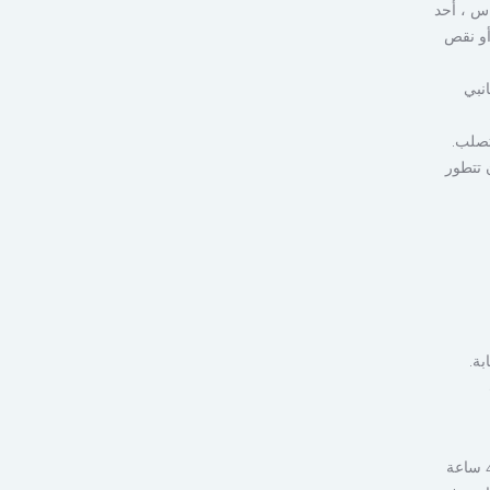
اس ، أحد
أو نقص
نبي
تصلب.
 تتطور
بة.
في حين أن هناك تقارير متضاربة في الأدبيات بشأن توقيت العلاج ، فمن المعتقد عمومًا أن الجراحة في غضون 24 إلى 48 ساعة